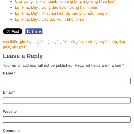
Chử Đồng Tử – vị thành nổi tiếng là tấm gương Hiếu hạnh
Lời Phật Dạy : Sống đạo đức hưởng hạnh phúc
Lời Phật Dạy : Phật nói kinh đại báo phụ mẫu trọng ân
Lời Phật Dạy : Các dục vui ít khổ nhiều
chư thiên
,
giới hạnh
,
giới luật
,
ngũ giới
,
phật giáo
,
phật tử
,
thuyết pháp
,
đạo
phật
,
đức phật
Leave a Reply
Your email address will not be published.
Required fields are marked
*
Name
*
Email
*
Website
Comment