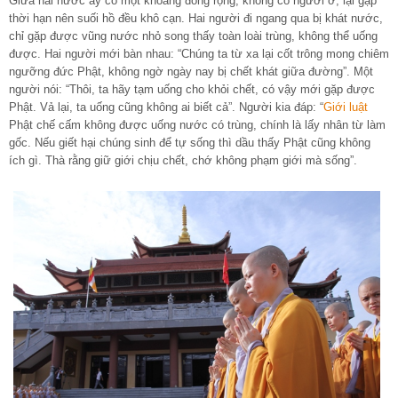
Giữa hai nước ấy có một khoảng đồng rộng, không có người ở, lại gặp
thời hạn nên suối hồ đều khô cạn. Hai người đi ngang qua bị khát nước,
chỉ gặp được vũng nước nhỏ song thấy toàn loài trùng, không thể uống
được. Hai người mới bàn nhau: “Chúng ta từ xa lại cốt trông mong chiêm
ngưỡng đức Phật, không ngờ ngày nay bị chết khát giữa đường”. Một
người nói: “Thôi, ta hãy tạm uống cho khỏi chết, có vậy mới gặp được
Phật. Vả lại, ta uống cũng không ai biết cả”. Người kia đáp: “
Giới luật
Phật chế cấm không được uống nước có trùng, chính là lấy nhân từ làm
gốc. Nếu giết hại chúng sinh để tự sống thì dầu thấy Phật cũng không
ích gì. Thà rằng giữ giới chịu chết, chớ không phạm giới mà sống”.