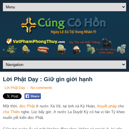
Lời Phật Dạy : Giữ gìn giới hạnh
Lời Phật Dạy
No comments
Một thời,
đức Phật
ở nước Xá Vệ, tại tịnh xá Kỳ Hoàn,
thuyết pháp
cho
chư Thiên
nghe. Lúc bấy giờ, ở nước La Duyệt Kỳ có hai vị tân Tỳ kheo
muốn yết kiến đức Phật.