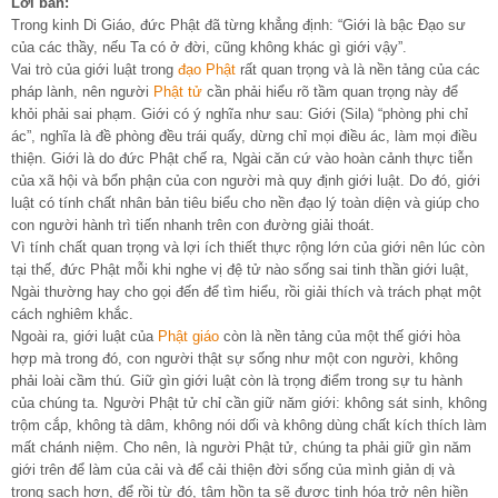
Lời bàn:
Trong kinh Di Giáo, đức Phật đã từng khẳng định: “Giới là bậc Đạo sư
của các thầy, nếu Ta có ở đời, cũng không khác gì giới vậy”.
Vai trò của giới luật trong
đạo Phật
rất quan trọng và là nền tảng của các
pháp lành, nên người
Phật tử
cần phải hiểu rõ tầm quan trọng này để
khỏi phải sai phạm. Giới có ý nghĩa như sau: Giới (Sila) “phòng phi chỉ
ác”, nghĩa là đề phòng đều trái quấy, dừng chỉ mọi điều ác, làm mọi điều
thiện. Giới là do đức Phật chế ra, Ngài căn cứ vào hoàn cảnh thực tiễn
của xã hội và bổn phận của con người mà quy định giới luật. Do đó, giới
luật có tính chất nhân bản tiêu biểu cho nền đạo lý toàn diện và giúp cho
con người hành trì tiến nhanh trên con đường giải thoát.
Vì tính chất quan trọng và lợi ích thiết thực rộng lớn của giới nên lúc còn
tại thế, đức Phật mỗi khi nghe vị đệ tử nào sống sai tinh thần giới luật,
Ngài thường hay cho gọi đến để tìm hiểu, rồi giải thích và trách phạt một
cách nghiêm khắc.
Ngoài ra, giới luật của
Phật giáo
còn là nền tảng của một thế giới hòa
hợp mà trong đó, con người thật sự sống như một con người, không
phải loài cầm thú. Giữ gìn giới luật còn là trọng điểm trong sự tu hành
của chúng ta. Người Phật tử chỉ cần giữ năm giới: không sát sinh, không
trộm cắp, không tà dâm, không nói dối và không dùng chất kích thích làm
mất chánh niệm. Cho nên, là người Phật tử, chúng ta phải giữ gìn năm
giới trên để làm của cải và để cải thiện đời sống của mình giản dị và
trong sạch hơn, để rồi từ đó, tâm hồn ta sẽ được tịnh hóa trở nên hiền