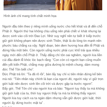
Hình ảnh chỉ mang tính chất minh họa
Người đầu tiên theo ý riêng mình uống nước cho hết khát và đi đến chỗ
Phật ở. Người thứ hai không chịu uống nên phải chết vì khát nhưng lại
được sinh vào cõi trời Đao Lợi. Nhờ suy nghĩ nên tự biết ở kiếp trước
giữ giới không phạm nên được sinh Thiên, thật là do lòng tin mạnh nên
phước báu chẳng xa vậy. Nghĩ đoạn, bèn đem hương hoa đến lễ Phật và
đứng hầu một bên. Còn người uống nước phải cực khổ trải qua nhiều
ngày mới đến chỗ Phật ở. Thấy đấng chí tôn oai nghiêm, người kia liền
cúi đầu đảnh lễ khóc lóc bạch rằng: “Con còn có người bạn cũng muốn
đến yết kiến Phật, chẳng may giữa đường bị mệnh chung, dám mong
đức Thế Tôn biết cho”.
Đức Phật trả lời: “Ta đã rõ rồi”, bèn lấy tay chỉ vị tiên nhân đứng kế bên
mà nói: “Tiên nhân này chính là bạn của ngươi đó, người này vì giữ trọn
giới luật nên được sinh lên cõi trời và được gặp ta trước ngươi”.
Bấy giờ, Thế Tôn chỉ vào người kia và bảo: “Ngươi tuy thấy ta mà không
giữ giới luật của ta, thời tuy ngươi thấy ta mà ta không thấy ngươi.
Người kia tuy cách xa ta ngàn dặm nhưng vẫn giữ được giới luật, thời
người ấy đứng trước mặt ta” .