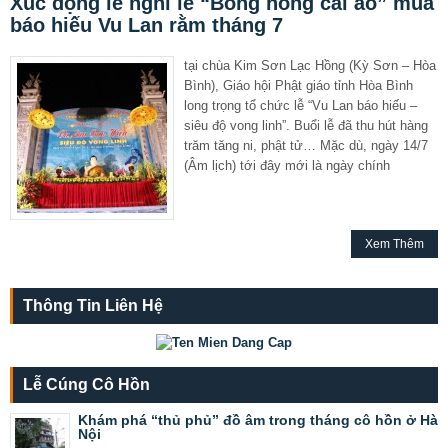
Xúc động lễ nghi lễ “Bông hồng cài áo” mùa
báo hiếu Vu Lan rằm tháng 7
tại chùa Kim Sơn Lạc Hồng (Kỳ Sơn – Hòa
Bình), Giáo hội Phật giáo tỉnh Hòa Bình
long trọng tổ chức lễ “Vu Lan báo hiếu –
siêu độ vong linh”. Buổi lễ đã thu hút hàng
trăm tăng ni, phật tử… Mặc dù, ngày 14/7
(Âm lịch) tới đây mới là ngày chính
Xem Thêm
Thông Tin Liên Hệ
Lễ Cúng Cô Hồn
Khám phá “thủ phủ” đồ âm trong tháng cô hồn ở Hà
Nội