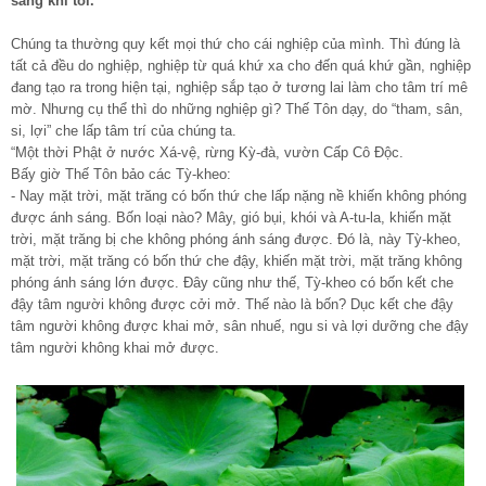
sáng khi tối.
Chúng ta thường quy kết mọi thứ cho cái nghiệp của mình. Thì đúng là
tất cả đều do nghiệp, nghiệp từ quá khứ xa cho đến quá khứ gần, nghiệp
đang tạo ra trong hiện tại, nghiệp sắp tạo ở tương lai làm cho tâm trí mê
mờ. Nhưng cụ thể thì do những nghiệp gì? Thế Tôn dạy, do “tham, sân,
si, lợi” che lấp tâm trí của chúng ta.
“Một thời Phật ở nước Xá-vệ, rừng Kỳ-đà, vườn Cấp Cô Độc.
Bấy giờ Thế Tôn bảo các Tỳ-kheo:
- Nay mặt trời, mặt trăng có bốn thứ che lấp nặng nề khiến không phóng
được ánh sáng. Bốn loại nào? Mây, gió bụi, khói và A-tu-la, khiến mặt
trời, mặt trăng bị che không phóng ánh sáng được. Đó là, này Tỳ-kheo,
mặt trời, mặt trăng có bốn thứ che đậy, khiến mặt trời, mặt trăng không
phóng ánh sáng lớn được. Đây cũng như thế, Tỳ-kheo có bốn kết che
đậy tâm người không được cởi mở. Thế nào là bốn? Dục kết che đậy
tâm người không được khai mở, sân nhuế, ngu si và lợi dưỡng che đậy
tâm người không khai mở được.