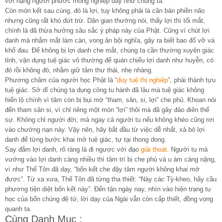
với hạng người phước mỏng nghiệp dày như chúng ta.
Còn món kết sau cùng, đó là lợi, tuy không phải là căn bản phiền não
nhưng cũng rất khó dứt trừ. Dân gian thường nói, thấy lợi thì tối mắt,
chính là đã thừa hưởng sâu sắc ý pháp này của Phật. Cũng vì chút lợi
danh mà nhắm mắt làm càn, vong ân bội nghĩa, gây ra biết bao đổ vỡ và
khổ đau. Để không bị lợi danh che mắt, chúng ta cần thường xuyên giác
tỉnh, vận dụng tuệ giác vô thường để quán chiếu lợi danh như huyễn, có
đó rồi không đó, nhằm giữ tâm thư thái, nhẹ nhàng.
Phương châm của người học Phật là “
duy tuệ thị nghiệp
”, phải thành tựu
tuệ giác. Sở dĩ chúng ta dụng công tu hành đã lâu mà tuệ giác không
hiển lộ chính vì tâm còn bị bụi mờ “tham, sân, si, lợi” che phủ. Khoan nói
đến tham sân si, vì chỉ riêng một món “lợi” thôi mà đã gây đảo điên thế
sự. Không chỉ người đời, mà ngay cả người tu nếu không khéo cũng rơi
vào chướng nạn này. Vậy nên, hãy bắt đầu từ việc dễ nhất, xả bỏ lợi
danh để từng bước khai mở tuệ giác, tự tại thong dong.
Say đắm lợi danh, rõ ràng là đi ngược với đạo
giải thoát
. Người tu mà
vướng vào lợi danh càng nhiều thì tâm trí bị che phủ và u ám càng nặng,
vì như Thế Tôn đã dạy, “bốn kết che đậy tâm người không khai mở
được”. Từ xa xưa, Thế Tôn đã từng tha thiết: “Này các Tỳ-kheo, hãy cầu
phương tiện diệt bốn kết này”. Đến tận ngày nay, nhìn vào hiện trạng tu
học của bốn chúng đệ tử, lời dạy của Ngài vẫn còn cấp thiết, đồng vọng
quanh ta.
Cùng Danh Mục :