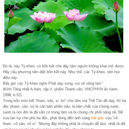
Đó là, này Tỳ-kheo, có bốn kết che đậy tâm người không khai mở được.
Hãy cầu phương tiện diệt bốn kết này. Như thế, các Tỳ-kheo, nên học
điều này.
Bấy giờ các Tỳ-kheo nghe Phật dạy xong, vui vẻ vâng làm”.
(Kinh Tăng nhất A-hàm, tập II, phẩm Thanh văn, VNCPHVN ấn hành,
1998, tr.52)
Trong bốn món kết “tham, sân, si, lợi” che tâm mà Thế Tôn đã dạy, thì ba
độc (tham, sân, si) là căn bản phiền não, là bản chất của chúng sanh,
sanh ra nơi đời là đã sẵn có trong tâm và bị chúng chi phối nặng nề. Để
xua tan sự che phủ ba độc, phải dùng đến ánh sáng
tuệ giác
của “vô
tham, vô sân, vô si”. Nhưng đây không phải là chuyện dễ làm, nhất là đối