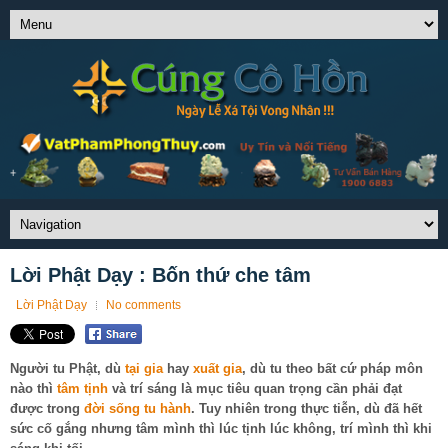
Lời Phật Dạy : Bốn thứ che tâm
Lời Phật Dạy
No comments
Người tu Phật, dù
tại gia
hay
xuất gia
, dù tu theo bất cứ pháp môn
nào thì
tâm tịnh
và trí sáng là mục tiêu quan trọng cần phải đạt
được trong
đời sống
tu hành
. Tuy nhiên trong thực tiễn, dù đã hết
sức cố gắng nhưng tâm mình thì lúc tịnh lúc không, trí mình thì khi