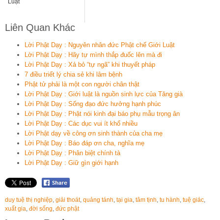
Luật
Liên Quan Khác
Lời Phật Dạy : Nguyên nhân đức Phật chế Giới Luật
Lời Phật Dạy : Hãy tự mình thắp đuốc lên mà đi
Lời Phật Dạy : Xả bỏ “tự ngã” khi thuyết pháp
7 điều triết lý chia sẻ khi lâm bệnh
Phật tử phải là một con người chân thật
Lời Phật Dạy : Giới luật là nguồn sinh lực của Tăng già
Lời Phật Dạy : Sống đạo đức hưởng hạnh phúc
Lời Phật Dạy : Phật nói kinh đại báo phụ mẫu trọng ân
Lời Phật Dạy : Các dục vui ít khổ nhiều
Lời Phật dạy về công ơn sinh thành của cha mẹ
Lời Phật Dạy : Báo đáp ơn cha, nghĩa mẹ
Lời Phật Dạy : Phân biệt chính tà
Lời Phật Dạy : Giữ gìn giới hạnh
duy tuệ thị nghiệp
,
giải thoát
,
quảng tánh
,
tại gia
,
tâm tịnh
,
tu hành
,
tuệ giác
,
xuất gia
,
đời sống
,
đức phật