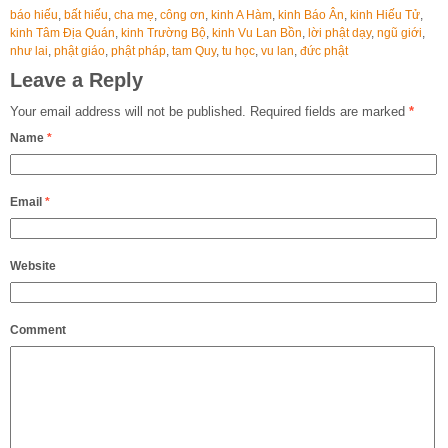
báo hiếu
,
bất hiếu
,
cha mẹ
,
công ơn
,
kinh A Hàm
,
kinh Báo Ân
,
kinh Hiếu Tử
,
kinh Tâm Địa Quán
,
kinh Trường Bộ
,
kinh Vu Lan Bồn
,
lời phật dạy
,
ngũ giới
,
như lai
,
phật giáo
,
phật pháp
,
tam Quy
,
tu học
,
vu lan
,
đức phật
Leave a Reply
Your email address will not be published.
Required fields are marked
*
Name
*
Email
*
Website
Comment