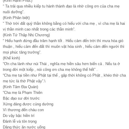
(Kinh Hạnh Phúc)
“ Ta trải qua nhiều kiếp tu hành thành đạo là nhờ công ơn của cha mẹ
nuôi dưỡng”.
(Kinh Phân biệt)
“ Thờ trời đất quỷ thần không bằng có hiếu với cha mẹ , vì cha mẹ là hai
vị thần minh cao nhất trong các thần minh”.
(Kinh Tứ Thập Nhị Chương)
“ Hiếu hạnh đứng đầu trăm hạnh tốt . Hiếu cảm đến trời thì mưa hòa gió
thuận , hiếu cảm đến đất thì muôn vật hóa sinh , hiếu cảm đến người thì
mọi phúc tăng trưởng”.
(Khế kinh)
“Ơn cha lành như núi Thái , nghĩa mẹ hiền sâu hơn biển cả . Nếu ta ở
trong đời một kiếp , nói công ơn cha mẹ không thể hết” .
“Cha mẹ tại tiền như Phật tại thế , gặp thời không có Phật , khéo thờ cha
mẹ tức là thờ Phật vậy”.\
(Kinh Tâm Địa Quán)
“Cha mẹ là Phạm Thiên
Bậc đạo sư đời trước
Xứng đáng được cúng dường
Vì thương đến cháu con
Do vậy bậc hiền trí
Đảnh lễ và tôn trọng
Dâng thức ăn nước uống