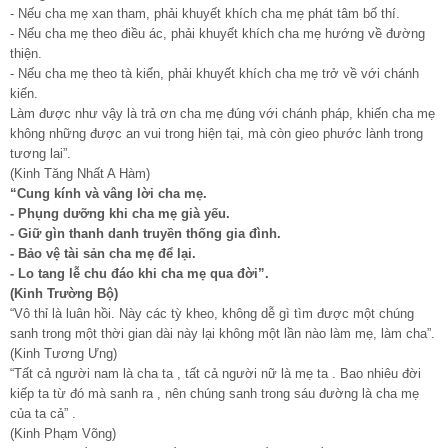
- Nếu cha mẹ xan tham, phải khuyết khích cha mẹ phát tâm bố thí.
- Nếu cha mẹ theo điều ác, phải khuyết khích cha mẹ hướng về đường
thiện.
- Nếu cha mẹ theo tà kiến, phải khuyết khích cha mẹ trở về với chánh
kiến.
Làm được như vậy là trả ơn cha mẹ đúng với chánh pháp, khiến cha mẹ
không những được an vui trong hiện tại, mà còn gieo phước lành trong
tương lai”.
(Kinh Tăng Nhất A Hàm)
“Cung kính và vâng lời cha mẹ.
- Phụng dưỡng khi cha mẹ già yếu.
- Giữ gìn thanh danh truyền thống gia đình.
- Bảo vệ tài sản cha mẹ để lại.
- Lo tang lễ chu đáo khi cha mẹ qua đời”.
(Kinh Trường Bộ)
“Vô thỉ là luân hồi. Này các tỳ kheo, không dễ gì tìm được một chúng
sanh trong một thời gian dài này lại không một lần nào làm mẹ, làm cha”.
(Kinh Tương Ưng)
“Tất cả người nam là cha ta , tất cả người nữ là mẹ ta . Bao nhiêu đời
kiếp ta từ đó mà sanh ra , nên chúng sanh trong sáu đường là cha mẹ
của ta cả” .
(Kinh Phạm Võng)