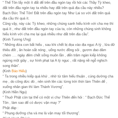
“ Thế Tôn lấy một ít đất để trên đầu ngón tay rồi hỏi các Thầy Tỳ kheo,
đất trên đầu ngón tay ta nhiều hay đất trên quả địa cầu này nhiều?
Bạch Đức Thế Tôn! Đất trên đầu ngón tay Như Lai so với đất trên quả
địa cầu thì quá ít.
Cũng vậy, này các Tỳ kheo, những chúng sanh hiếu kính với cha mẹ thì
quá ít , như đất trên đầu ngón tay của ta, còn những chúng sinh không
hiếu kính với cha mẹ lại quá nhiều như đất trên địa cầu”.
(Kinh Tương Ưng)
“ Những đứa con bất hiếu , sau khi chết bị đọa vào địa ngục A tỳ , lửa dữ
thiêu đốt , ăn hoàn sắt nóng , uống nước đồng sôi , gươm đao đâm
chém …. ngày đêm chết sống muôn lần , đến trăm ngàn kiếp không
ngừng một giây , sự hình phạt tại A tỳ ngục , rất nặng nề ngỗ nghịch
song thân”.
(Kinh
Báo Hiếu
)
“ Ta trong nhiều kiếp quá khứ , nhờ từ tâm hiếu thuận , cúng dường cha
mẹ , do công đức đó , nên sinh lên các từng trời thời làm Thiên đế ,
xuống nhân gian thì làm Thánh Vương”.
(Kinh Hiền Ngu)
“ Thuở Phật còn tại thế có một vị chư Thiên đến hỏi : “ Bạch Đức Thế
Tôn , làm sao để có được vận may ?”
Phật đáp :
“ Phụng dưỡng cha và mẹ là vận may tối thượng”.