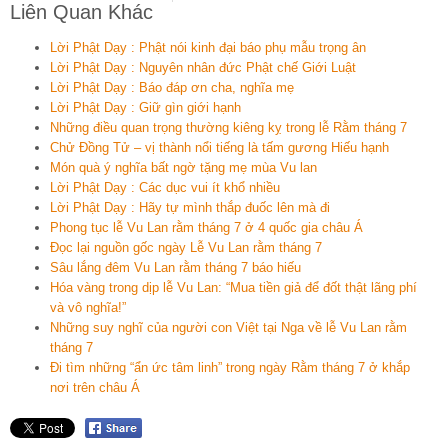
Liên Quan Khác
Lời Phật Dạy : Phật nói kinh đại báo phụ mẫu trọng ân
Lời Phật Dạy : Nguyên nhân đức Phật chế Giới Luật
Lời Phật Dạy : Báo đáp ơn cha, nghĩa mẹ
Lời Phật Dạy : Giữ gìn giới hạnh
Những điều quan trọng thường kiêng kỵ trong lễ Rằm tháng 7
Chử Đồng Tử – vị thành nổi tiếng là tấm gương Hiếu hạnh
Món quà ý nghĩa bất ngờ tặng mẹ mùa Vu lan
Lời Phật Dạy : Các dục vui ít khổ nhiều
Lời Phật Dạy : Hãy tự mình thắp đuốc lên mà đi
Phong tục lễ Vu Lan rằm tháng 7 ở 4 quốc gia châu Á
Đọc lại nguồn gốc ngày Lễ Vu Lan rằm tháng 7
Sâu lắng đêm Vu Lan rằm tháng 7 báo hiếu
Hóa vàng trong dịp lễ Vu Lan: “Mua tiền giả để đốt thật lãng phí
và vô nghĩa!”
Những suy nghĩ của người con Việt tại Nga về lễ Vu Lan rằm
tháng 7
Đi tìm những “ẩn ức tâm linh” trong ngày Rằm tháng 7 ở khắp
nơi trên châu Á