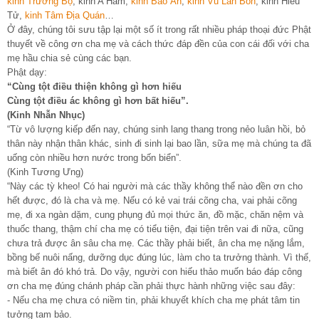
kinh Trường Bộ
, kinh A Hàm,
kinh Báo Ân
,
kinh Vu Lan Bồn
, kinh Hiếu
Tử,
kinh Tâm Địa Quán
…
Ở đây, chúng tôi sưu tập lại một số ít trong rất nhiều pháp thoại đức Phật
thuyết về công ơn cha mẹ và cách thức đáp đền của con cái đối với cha
mẹ hầu chia sẻ cùng các bạn.
Phật dạy:
“Cùng tột điều thiện không gì hơn hiếu
Cùng tột điều ác không gì hơn bất hiếu”.
(Kinh Nhẫn Nhục)
“Từ vô lượng kiếp đến nay, chúng sinh lang thang trong nẻo luân hồi, bỏ
thân này nhận thân khác, sinh đi sinh lại bao lần, sữa mẹ mà chúng ta đã
uống còn nhiều hơn nước trong bốn biển”.
(Kinh Tương Ưng)
“Này các tỳ kheo! Có hai người mà các thầy không thể nào đền ơn cho
hết được, đó là cha và mẹ. Nếu có kẻ vai trái cõng cha, vai phải cõng
mẹ, đi xa ngàn dặm, cung phụng đủ mọi thức ăn, đồ mặc, chăn nệm và
thuốc thang, thậm chí cha mẹ có tiểu tiện, đại tiện trên vai đi nữa, cũng
chưa trả được ân sâu cha mẹ. Các thầy phải biết, ân cha mẹ nặng lắm,
bồng bế nuôi nấng, dưỡng dục đúng lúc, làm cho ta trưởng thành. Vì thế,
mà biết ân đó khó trả. Do vậy, người con hiếu thảo muốn báo đáp công
ơn cha mẹ đúng chánh pháp cần phải thực hành những việc sau đây:
- Nếu cha mẹ chưa có niềm tin, phải khuyết khích cha mẹ phát tâm tin
tưởng tam bảo.