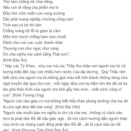
Thứ tám chẳng nở chia riêng
Nếu con đi vắng cha phiền mẹ lo
Điều thứ chín miễn con sung sướng
Dầu phải mang nghiệp chướng cũng cam
Tính sao có lợi thì làm
Chẳng màng tội lỗi bị giam bị cầm
Điều thứ mười chẳng ham trao chuốt
Dành cho con các cuộc thanh nhàn
Thương con như ngọc như vàng
Ơn cha nghĩa mẹ sánh bằng Thái sơn”.
(Kinh Báo Ân)
“ Này các Tỳ Kheo , sữa mẹ mà các Thầy thọ nhận nơi người mẹ từ vô
lượng kiếp đến nay còn nhiều hơn nước của đại dương . Quý Thầy nên
biết sữa của người mẹ là những giọt máu kết tinh thành những dòng sữa
ngọt truyền đạt qua cho con , mỗi ngày đứa con bụ bẫm lớn lên đã rút tỉa
tàn phá thân hình của người mẹ khô gầy héo mòn , chết sớm cũng vì
con”. (Kinh Tương Ưng)
“Người con nào giàu có mà không biết hiếu thảo phụng dưỡng cha mẹ đó
là cửa ngõ đưa đến bại vong”. (Kinh Đại Vân)
“Người nào muốn báo ơn nghĩa to lớn cả cha mẹ , không có cách nào
hơn là phát tâm Bồ đề cầu giác ngộ , rồi tìm cách hướng dẫn người thân
của mình và chúng sanh đồng phát tâm Bồ đề , đó là cách báo ân rốt
ráo”. (Kinh Phương Tiện Phật Báo Ân)