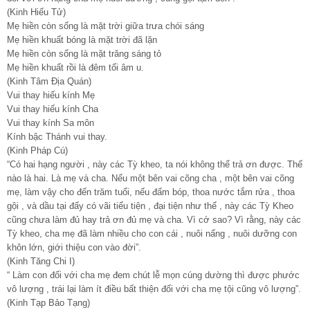
(Kinh Hiếu Tử)
Mẹ hiền còn sống là mặt trời giữa trưa chói sáng
Mẹ hiền khuất bóng là mặt trời đã lặn
Mẹ hiền còn sống là mặt trăng sáng tỏ
Mẹ hiền khuất rồi là đêm tối âm u.
(Kinh Tâm Địa Quán)
Vui thay hiếu kính Mẹ
Vui thay hiếu kính Cha
Vui thay kính Sa môn
Kính bậc Thánh vui thay.
(Kinh Pháp Cú)
“Có hai hạng người , này các Tỳ kheo, ta nói không thể trả ơn được. Thế
nào là hai. Là mẹ và cha. Nếu một bên vai cõng cha , một bên vai cõng
mẹ, làm vậy cho đến trăm tuổi, nếu đấm bóp, thoa nước tắm rửa , thoa
gội , và dầu tại đấy có vãi tiểu tiện , đại tiện như thế , này các Tỳ Kheo
cũng chưa làm đủ hay trả ơn đủ mẹ và cha. Vì cớ sao? Vì rằng, này các
Tỳ kheo, cha mẹ đã làm nhiều cho con cái , nuôi nấng , nuôi dưỡng con
khôn lớn, giới thiệu con vào đời”.
(Kinh Tăng Chi I)
“ Làm con đối với cha mẹ đem chút lễ mọn cúng dường thì được phước
vô lượng , trái lại làm ít điều bất thiện đối với cha mẹ tội cũng vô lượng”.
(Kinh Tạp Bảo Tạng)