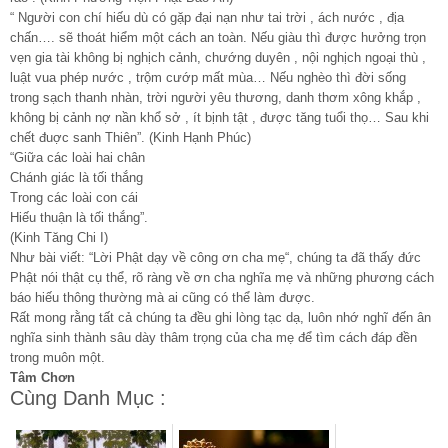
“ Người con chí hiếu dù có gặp đại nạn như tai trời , ách nước , địa
chấn…. sẽ thoát hiểm một cách an toàn. Nếu giàu thì được hưởng trọn
vẹn gia tài không bị nghịch cảnh, chướng duyên , nội nghịch ngoại thù ,
luật vua phép nước , trộm cướp mất mùa… Nếu nghèo thì đời sống
trong sạch thanh nhàn, trời người yêu thương, danh thơm xông khắp ,
không bị cảnh nợ nần khổ sở , ít bịnh tật , được tăng tuổi thọ… Sau khi
chết đuợc sanh Thiên”. (Kinh Hạnh Phúc)
“Giữa các loài hai chân
Chánh giác là tối thắng
Trong các loài con cái
Hiếu thuận là tối thắng”.
(Kinh Tăng Chi I)
Như bài viết: “Lời Phật dạy về công ơn cha mẹ“, chúng ta đã thấy đức
Phật nói thật cụ thể, rõ ràng về ơn cha nghĩa mẹ và những phương cách
báo hiếu thông thường mà ai cũng có thể làm được.
Rất mong rằng tất cả chúng ta đều ghi lòng tạc dạ, luôn nhớ nghĩ đến ân
nghĩa sinh thành sâu dày thâm trọng của cha mẹ để tìm cách đáp đền
trong muôn một.
Tâm Chơn
Cùng Danh Mục :