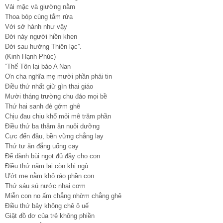
Vải mặc và giường nằm
Thoa bóp cùng tắm rửa
Với sở hành như vậy
Đời này người hiền khen
Đời sau hưởng Thiên lạc”.
(Kinh Hạnh Phúc)
“Thế Tôn lại bảo A Nan
Ơn cha nghĩa mẹ mười phần phải tin
Điều thứ nhất giữ gìn thai giáo
Mười tháng trường chu đáo mọi bề
Thứ hai sanh đẻ gớm ghê
Chịu đau chịu khổ mỏi mê trăm phần
Điều thứ ba thâm ân nuôi dưỡng
Cực đến đâu, bền vững chẳng lay
Thứ tư ăn đắng uống cay
Để dành bùi ngọt đủ đầy cho con
Điều thứ năm lại còn khi ngủ
Ướt mẹ nằm khô ráo phần con
Thứ sáu sú nước nhai cơm
Miễn con no ấm chẳng nhờm chẳng ghê
Điều thứ bảy không chê ô uế
Giặt đồ dơ của trẻ không phiền