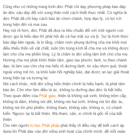
Cũng như có những trang kinh đức Phật chỉ dạy phương pháp báo đáp
ân đức sâu dày đối với song thân một cách thiết thực nhất. Có nghĩa là
đức Phật đã chỉ bày cách báo ân chơn chánh, hợp đạo lý, có lợi ích
trong hiện đời và mai sau.
Hay nói rõ hơn, đức Phật đã đưa ra tiêu chuẩn đối với một người con
được gọi là hiếu đạo thì phải hội đủ cả hai mặt sự và lý. Sự là hình thức
báo đáp bên ngoài, là lo lắng, chăm nom phụng dưỡng cha mẹ khỏi mọi
điều thiếu thốn về vật chất; luôn tôn trọng kính lễ cha mẹ và không được
làm cho cha mẹ phiền lòng. Lý là chăm lo đời sống tâm linh cho cha mẹ.
Hướng cha mẹ phát khởi thiện tâm, gieo tạo phước lành, tu theo chánh
đạo; là làm sao cho cha mẹ hiểu rõ đường lành, tin sâu nhơn quả, thoát
ngoài vòng mê tín, ra khỏi luân hồi nghiệp báo, đạt được an lạc giải thoát
trong hiện tại và tương lai.
Nói cách khác, một đời sống hiền thiện chính là hiếu hạnh, là phát tâm
báo ân. Còn như làm điều tà ác, không tu dưỡng đạo đức là bất hiếu.
Theo quan điểm của
Phật giáo
, thiện là không sát sinh, không trộm cắp,
không tà dâm, không nói dối, không nói hai lưỡi, không nói lời độc ác,
không nói lời phù phiếm, không tham, không sân, không si, có chánh
kiến. Ngược lại là bất thiện. Mà tham, sân, si chính là gốc rễ của bất
thiện.
Cho nên người
tu học
Phật pháp
phải thấy rõ điều này để biết cách áp
dụng lời Phật dạy vào đời sống sinh hoạt của chính mình, để mỗi ngày