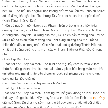
“ Này các Thầy Tỳ Kheo! Nếu người nào biết ơn và đền ơn cho dù ở
cách xa Ta ngàn dặm , nhưng ta vẫn xem người đó như đứng hầu gần
bên Ta . Còn nếu như người nào không biết ơn và đền ơn , cho dù người
đó có đứng hầu gần bên Ta nhưng Ta vẫn xem họ cách xa ngàn dặm”.
(Kinh Tăng Nhất A Hàm)
“ Nếu có người muốn được vua Phạm Thiên ở trong nhà , hãy hiếu
dưỡng cha mẹ , vua Phạm Thiên đã có ở trong nhà . Muốn có Đế Thích
ở trong nhà , hãy hiếu dưỡng cha mẹ , Đế Thích sẵn ở trong nhà . Muốn
được tất cả thiên thần ở trong nhà , chỉ cúng dường cha mẹ , tất cả
thiên thần đều ở trong nhà . Cho đến muốn cúng dường Thánh Hiền và
Phật , chỉ cúng dường cha mẹ , các vị Thánh Hiền và Phật đều ở trong
nhà”.
(Kinh Tạp Bảo Tạng)
“Phật hỏi các Thầy Sa môn: Con nuôi cha mẹ, lấy cam lồ trăm vị làm
thức ăn, dùng thiên nhạc làm vui tai, sắm y phục hảo hạng mặc nơi thân,
vai cõng cha mẹ đi khắp bốn phương, suốt đời phụng dưỡng như vậy,
đáng gọi là hiếu chăng?
Các Thầy Sa môn thưa: Người này là đại hiếu.
Phật dạy: Chưa gọi là hiếu.
Phật bảo các Thầy Sa-môn : Xem người thế gian không có hiếu thảo, chỉ
thế này mới gọi là hiếu: Hãy khuyên cha mẹ bỏ ác làm lành, thọ
tam Quy
giữ ngũ Giới. Dù cha mẹ sớm mai thọ trì quy giới , chiều về cõi chết ,
đối với ơn nặng cha mẹ nuôi dưỡng , cũng gọi tạm đền”.