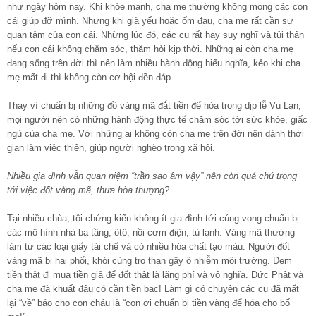
như ngày hôm nay. Khi khỏe mạnh, cha mẹ thường không mong các con
cái giúp đỡ mình. Nhưng khi già yếu hoặc ốm đau, cha mẹ rất cần sự
quan tâm của con cái. Những lúc đó, các cụ rất hay suy nghĩ và tủi thân
nếu con cái không chăm sóc, thăm hỏi kịp thời. Những ai còn cha mẹ
đang sống trên đời thì nên làm nhiều hành động hiếu nghĩa, kẻo khi cha
mẹ mất đi thì không còn cơ hội đền đáp.
Thay vì chuẩn bị những đồ vàng mã đắt tiền để hóa trong dịp lễ Vu Lan,
mọi người nên có những hành động thực tế chăm sóc tới sức khỏe, giấc
ngủ của cha mẹ. Với những ai không còn cha mẹ trên đời nên dành thời
gian làm việc thiện, giúp người nghèo trong xã hội.
Nhiều gia đình vẫn quan niệm “trần sao âm vậy” nên còn quá chú trọng
tới việc đốt vàng mã, thưa hòa thượng?
Tại nhiều chùa, tôi chứng kiến không ít gia đình tới cúng vong chuẩn bị
các mô hình nhà ba tầng, ôtô, nồi cơm điện, tủ lạnh. Vàng mã thường
làm từ các loại giấy tái chế và có nhiều hóa chất tạo màu. Người đốt
vàng mã bị hại phổi, khói cùng tro than gây ô nhiễm môi trường. Đem
tiền thật đi mua tiền giả để đốt thật là lãng phí và vô nghĩa. Đức Phật và
cha mẹ đã khuất đâu có cần tiền bạc! Làm gì có chuyện các cụ đã mất
lại “về” báo cho con cháu là “con ơi chuẩn bị tiền vàng để hóa cho bố