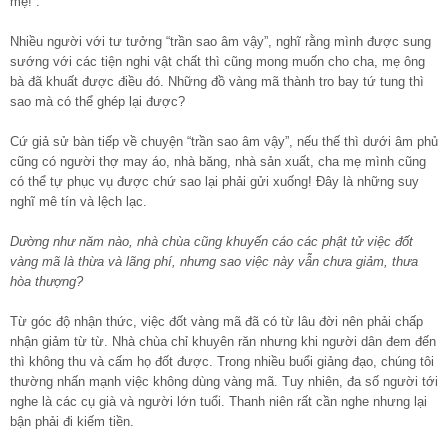
mẹ!”.
Nhiều người với tư tưởng “trần sao âm vậy”, nghĩ rằng mình được sung
sướng với các tiện nghi vật chất thì cũng mong muốn cho cha, mẹ ông
bà đã khuất được điều đó. Những đồ vàng mã thành tro bay tứ tung thì
sao mà có thể ghép lại được?
Cứ giả sử bàn tiếp về chuyện “trần sao âm vậy”, nếu thế thì dưới âm phủ
cũng có người thợ may áo, nhà băng, nhà sản xuất, cha mẹ mình cũng
có thể tự phục vụ được chứ sao lại phải gửi xuống! Đây là những suy
nghĩ mê tín và lệch lạc.
Dường như năm nào, nhà chùa cũng khuyến cáo các phật tử việc đốt
vàng mã là thừa và lãng phí, nhưng sao việc này vẫn chưa giảm, thưa
hòa thượng?
Từ góc độ nhận thức, việc đốt vàng mã đã có từ lâu đời nên phải chấp
nhận giảm từ từ. Nhà chùa chỉ khuyên răn nhưng khi người dân đem đến
thì không thu và cấm họ đốt được. Trong nhiều buổi giảng đạo, chúng tôi
thường nhấn mạnh việc không dùng vàng mã. Tuy nhiên, đa số người tới
nghe là các cụ già và người lớn tuổi. Thanh niên rất cần nghe nhưng lại
bận phải đi kiếm tiền.