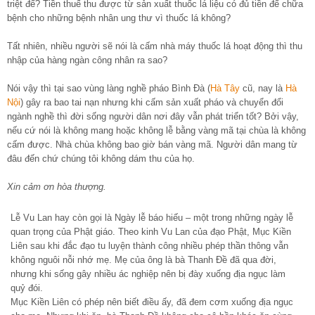
triệt để? Tiền thuế thu được từ sản xuất thuốc lá liệu có đủ tiền để chữa
bệnh cho những bệnh nhân ung thư vì thuốc lá không?
Tất nhiên, nhiều người sẽ nói là cấm nhà máy thuốc lá hoạt động thì thu
nhập của hàng ngàn công nhân ra sao?
Nói vậy thì tại sao vùng làng nghề pháo Bình Đà (
Hà Tây
cũ, nay là
Hà
Nội
) gây ra bao tai nạn nhưng khi cấm sản xuất pháo và chuyển đổi
ngành nghề thì đời sống người dân nơi đây vẫn phát triển tốt? Bởi vậy,
nếu cứ nói là không mang hoặc không lễ bằng vàng mã tại chùa là không
cấm được. Nhà chùa không bao giờ bán vàng mã. Người dân mang từ
đâu đến chứ chúng tôi không dám thu của họ.
Xin cảm ơn hòa thượng.
Lễ Vu Lan hay còn gọi là Ngày lễ báo hiếu – một trong những ngày lễ
quan trọng của Phật giáo. Theo kinh Vu Lan của đạo Phật, Mục Kiền
Liên sau khi đắc đạo tu luyện thành công nhiều phép thần thông vẫn
không nguôi nỗi nhớ mẹ. Mẹ của ông là bà Thanh Đề đã qua đời,
nhưng khi sống gây nhiều ác nghiệp nên bị đày xuống địa ngục làm
quỷ đói.
Mục Kiền Liên có phép nên biết điều ấy, đã đem cơm xuống địa ngục