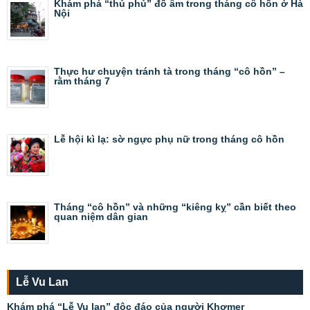
Khám phá “thủ phủ” đồ âm trong tháng cô hồn ở Hà
Nội
Thực hư chuyện tránh tà trong tháng “cô hồn” –
rằm tháng 7
Lễ hội kì lạ: sờ ngực phụ nữ trong tháng cô hồn
Tháng “cô hồn” và những “kiêng kỵ” cần biết theo
quan niệm dân gian
Lễ Vu Lan
Khám phá “Lễ Vu lan” độc đáo của người Khơmer