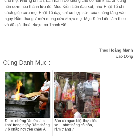
cho mẹ. Nhưng khi ăn, bà Thanh Đề không cho cô hồn khác ăn cùng
nên cơm hóa thành lửa đỏ. Mục Kiền Liên đau xót, nhờ Phật Tổ chỉ
cách giúp cứu mẹ. Phật Tổ dạy, chỉ có hợp sức của chúng tăng vào
ngày Rằm tháng 7 mới mong cứu được mẹ. Mục Kiền Liên làm theo
và đã giải thoát được bà Thanh Đề.
Theo
Hoàng Mạnh
Lao Động
Cùng Danh Mục :
Đi tìm những "ẩn ức tâm
Bán cả ngàn biệt thự, siêu
linh" trong ngày Rằm tháng
xe… nhờ tháng cô hồn,
7 ở khắp nơi trên châu Á
rằm tháng 7