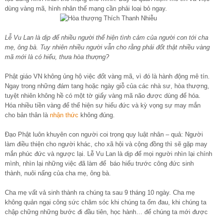
dùng vàng mã, hình nhân thế mạng cần phải loại bỏ ngay.
Lễ Vu Lan là dịp để nhiều người thể hiện tình cảm của người con tới cha
mẹ, ông bà. Tuy nhiên nhiều người vẫn cho rằng phải đốt thật nhiều vàng
mã mới là có hiếu, thưa hòa thượng?
Phật giáo VN không ủng hộ việc đốt vàng mã, vì đó là hành động mê tín.
Ngay trong những đám tang hoặc ngày giỗ của các nhà sư, hòa thượng,
tuyệt nhiên không hề có một tờ giấy vàng mã não được dùng để hóa.
Hóa nhiều tiền vàng để thể hiện sự hiếu đức và kỳ vọng sự may mắn
cho bản thân là
nhận thức
không đúng.
Đạo Phật luôn khuyên con người coi trọng quy luật nhân – quả: Người
làm điều thiện cho người khác, cho xã hội và cộng đồng thì sẽ gặp may
mắn phúc đức và ngược lại. Lễ Vu Lan là dịp để mọi người nhìn lại chính
mình, nhìn lại những việc đã làm để
báo hiếu trước công đức sinh
thành, nuôi nấng của cha mẹ, ông bà.
Cha mẹ vất vả sinh thành ra chúng ta sau 9 tháng 10 ngày. Cha mẹ
không quản ngại công sức chăm sóc khi chúng ta ốm đau, khi chúng ta
chập chững những bước đi đầu tiên, học hành… để chúng ta mới được