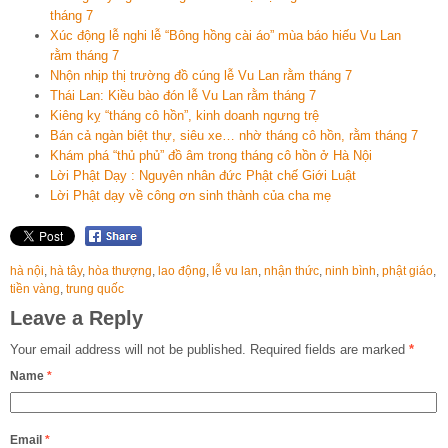
tháng 7
Xúc động lễ nghi lễ “Bông hồng cài áo” mùa báo hiếu Vu Lan
rằm tháng 7
Nhộn nhịp thị trường đồ cúng lễ Vu Lan rằm tháng 7
Thái Lan: Kiều bào đón lễ Vu Lan rằm tháng 7
Kiêng kỵ “tháng cô hồn”, kinh doanh ngưng trệ
Bán cả ngàn biệt thự, siêu xe… nhờ tháng cô hồn, rằm tháng 7
Khám phá “thủ phủ” đồ âm trong tháng cô hồn ở Hà Nội
Lời Phật Dạy : Nguyên nhân đức Phật chế Giới Luật
Lời Phật dạy về công ơn sinh thành của cha mẹ
hà nội
,
hà tây
,
hòa thượng
,
lao động
,
lễ vu lan
,
nhận thức
,
ninh bình
,
phật giáo
,
tiền vàng
,
trung quốc
Leave a Reply
Your email address will not be published.
Required fields are marked
*
Name
*
Email
*