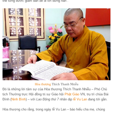
thể từng bước giảm dần để đi tới dừng hẳn”.
Hòa thượng
Thích Thanh Nhiễu
Đó là những lời tâm sự của Hòa thượng Thích Thanh Nhiễu – Phó Chủ
tịch Thường trực Hội đồng trị sự Giáo hội
Phật Giáo
VN, trụ trì chùa Bái
Đính (
Ninh Bình
) – với
Lao Động thứ 7
nhân dịp
lễ Vu Lan
đang tới gần.
Hòa thượng cho rằng, trong ngày lễ Vu Lan – báo hiếu cha mẹ, chúng