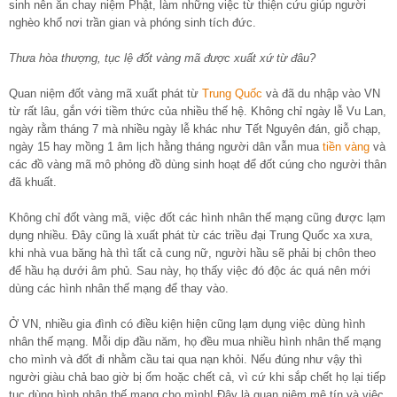
sinh nên ăn chay niệm Phật, làm những việc từ thiện cứu giúp người
nghèo khổ nơi trần gian và phóng sinh tích đức.
Thưa hòa thượng, tục lệ đốt vàng mã được xuất xứ từ đâu?
Quan niệm đốt vàng mã xuất phát từ
Trung Quốc
và đã du nhập vào VN
từ rất lâu, gắn với tiềm thức của nhiều thế hệ. Không chỉ ngày lễ Vu Lan,
ngày rằm tháng 7 mà nhiều ngày lễ khác như Tết Nguyên đán, giỗ chạp,
ngày 15 hay mồng 1 âm lịch hằng tháng người dân vẫn mua
tiền vàng
và
các đồ vàng mã mô phỏng đồ dùng sinh hoạt để đốt cúng cho người thân
đã khuất.
Không chỉ đốt vàng mã, việc đốt các hình nhân thế mạng cũng được lạm
dụng nhiều. Đây cũng là xuất phát từ các triều đại Trung Quốc xa xưa,
khi nhà vua băng hà thì tất cả cung nữ, người hầu sẽ phải bị chôn theo
để hầu hạ dưới âm phủ. Sau này, họ thấy việc đó độc ác quá nên mới
dùng các hình nhân thế mạng để thay vào.
Ở VN, nhiều gia đình có điều kiện hiện cũng lạm dụng việc dùng hình
nhân thế mạng. Mỗi dịp đầu năm, họ đều mua nhiều hình nhân thế mạng
cho mình và đốt đi nhằm cầu tai qua nạn khỏi. Nếu đúng như vậy thì
người giàu chả bao giờ bị ốm hoặc chết cả, vì cứ khi sắp chết họ lại tiếp
tục dùng hình nhân thế mạng cho mình! Đây là quan niệm mê tín và việc