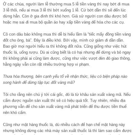
Ở các chùa, người làm lễ thường mua 5 lễ tiền vàng thì nay bớt đi mua
3 lễ thôi, nếu ai mua 3 lễ thì bớt xuống 1 lễ. Cứ bớt dần thì sẽ đến lúc
dừng hẳn. Còn ở gia đình thì khó hơn. Giả sử người con dâu được bố
hoặc mẹ sai đi mua bộ quần áo hay xấp tiền vàng để hóa cho các cụ.
Cô con dâu bảo không mua thì dễ bị hiểu lầm là “tiếc mấy đồng tiền vàng
đốt cho ông, bà”. Đây là điều khó. Bởi vậy, mình cứ giảm đi dần dần.
Bao giờ mọi người hiểu ra thì không đốt nữa. Cũng giống như việc hút
thuốc lá, uống rượu. Dù ai cũng biết là có hại nhưng để dừng và bỏ ngay
thì không phải ai cũng làm được, cũng như việc vượt đèn đỏ giao thông,
hằng ngày vẫn còn rất nhiều trường hợp vi phạm.
Thưa hòa thượng, bên cạnh yếu tố về nhận thức, liệu có biện pháp nào
song hành để dừng tập tục đốt vàng mã?
Tôi cho rằng nên chú ý tới cái gốc, đó là từ khâu sản xuất vàng mã. Nếu
cấm được nguồn sản xuất thì sẽ có hiệu quả tốt. Tuy nhiên, nhiều địa
phương vẫn để cho sản xuất vàng mã phát triển để thu được tiền thuế
nên khó cấm.
Cũng như mặt hàng thuốc lá, dù nhiều cách để hạn chế mặt hàng này
nhưng không dừng các nhà máy sản xuất thuốc lá thì làm sao cấm được