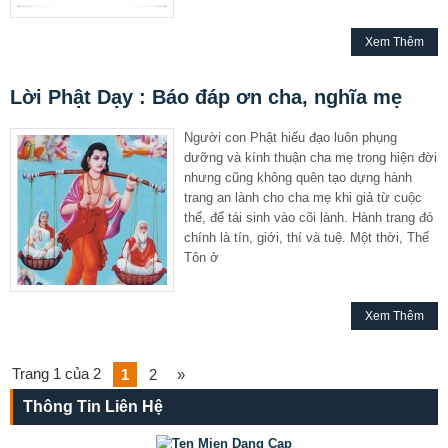
Xem Thêm
Lời Phật Dạy : Báo đáp ơn cha, nghĩa mẹ
Người con Phật hiếu đạo luôn phụng
dưỡng và kính thuận cha mẹ trong hiện đời
nhưng cũng không quên tạo dựng hành
trang an lành cho cha mẹ khi giả từ cuộc
thế, để tái sinh vào cõi lành. Hành trang đó
chính là tín, giới, thí và tuệ. Một thời, Thế
Tôn ở
Xem Thêm
Trang 1 của 2
1
2
»
Thông Tin Liên Hệ