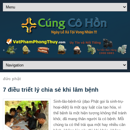
đức phật
7 điều triết lý chia sẻ khi lâm bệnh
Sinh-lão-bệnh-tử (đạo Phật gọi là sinh-trụ-
hoại-diệt) là một quy luật của tạo hóa, vì
thế bệnh là một hiện tượng không thể tránh
khỏi, đã mang thân người là có bệnh. Mỗi
chúng ta có thể trải qua một hay nhiều căn