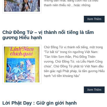
những bản nhạc đang cuốn hút cả triệu
thanh niên thiếu nữ…hoặc những
Xem Thêm
Chử Đồng Tử – vị thành nổi tiếng là tấm
gương Hiếu hạnh
Chử Đồng Tử vị thánh nổi tiếng, một trong
“Tứ bất tử” trong tín ngưỡng Việt Nam:
“Tản Viên Sơn thần, Phù Đổng Thiên
vương, Chử Đồng Tử, và Liễu Hạnh Công
chúa”. Chử Đồng Tử phật tử Việt Nam đầu
tiên giác ngộ Phật pháp, là tấm gương Hiếu
hạnh “vô tiền khoáng hậu”
Xem Thêm
Lời Phật Dạy : Giữ gìn giới hạnh