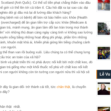
 Scotland (Anh Quốc). Có thể số tiền phạt chẳng thấm vào đâu
ế giới có thể lên tới cả trăm tỉ. Câu hỏi đặt ra tại sao các đại
 nghèo đói gì đâu mà lại đi lường đảo khách hàng?
không bệnh nói có bệnh) để bòn rút bảo hiểm sức khỏe (Health
lố (overcharged) để ăn gian tiền trợ cấp sức khỏe (Medicare &
ian trá, mánh mung, ăn gian làm dối lan tràn trong mọi thành
iên” với những thủ đoạn càng ngày càng tinh vi không sao lường
huyên sống bằng những hoạt động phi pháp, phần lớn những
lành, khuôn mặt khả ái, khiến phải gióng lên tiếng chuông cảnh
m con người.
 thể than van rồi buông xuôi. Liệu chúng ta có thể chung lưng
cấu trúc an toàn của xã hội?
ình và phát triển thì nó phải được nối kết bởi một chất keo, đó
gian trá giống như một khối thuốc nổ phá vỡ chất keo nối kết
hi con người không còn tin tưởng con người nữa thì xã hội sẽ
Lễ Vu
 đây là gian dối- trở thành cái tốt, tức
chân thật
, là chuyển
o đây?
hân thật nhất.