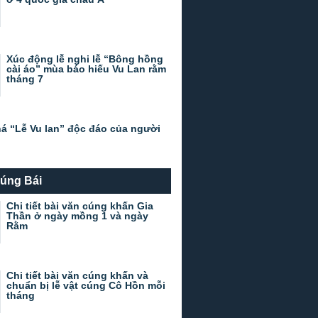
Xúc động lễ nghi lễ “Bông hồng
cài áo” mùa báo hiếu Vu Lan rằm
tháng 7
á “Lễ Vu lan” độc đáo của người
úng Bái
Chi tiết bài văn cúng khấn Gia
Thần ở ngày mồng 1 và ngày
Rằm
Chi tiết bài văn cúng khấn và
chuẩn bị lễ vật cúng Cô Hồn mỗi
tháng