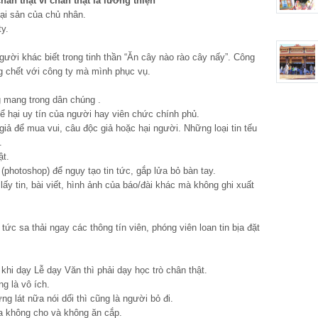
n thật vì chân thật là lương thiện
ại sản của chủ nhân.
ty.
ười khác biết trong tinh thần “Ăn cây nào rào cây nấy”. Công
ng chết với công ty mà mình phục vụ.
g mang trong dân chúng .
 hại uy tín của người hay viên chức chính phủ.
 giả để mua vui, câu độc giả hoặc hại người. Những loại tin tếu
.
ật.
photoshop) để ngụy tạo tin tức, gắp lửa bỏ bàn tay.
ấy tin, bài viết, hình ảnh của báo/đài khác mà không ghi xuất
tức sa thải ngay các thông tín viên, phóng viên loan tin bịa đặt
 khi dạy Lễ dạy Văn thì phải dạy học trò chân thật.
g là vô ích.
ng lát nữa nói dối thì cũng là người bỏ đi.
ủa không cho và không ăn cắp.