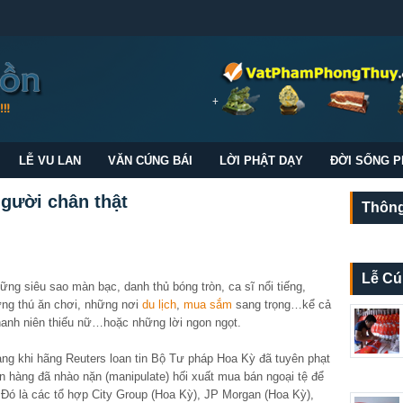
LỄ VU LAN
VĂN CÚNG BÁI
LỜI PHẬT DẠY
ĐỜI SỐNG P
người chân thật
Thông
Lễ Cú
ững siêu sao màn bạc, danh thủ bóng tròn, ca sĩ nổi tiếng,
ững thú ăn chơi, những nơi
du lịch
,
mua sắm
sang trọng…kể cả
hanh niên thiếu nữ…hoặc những lời ngon ngọt.
àng khi hãng Reuters loan tin Bộ Tư pháp Hoa Kỳ đã tuyên phạt
gân hàng đã nhào nặn (manipulate) hối xuất mua bán ngoại tệ để
 Đó là các tổ hợp City Group (Hoa Kỳ), JP Morgan (Hoa Kỳ),