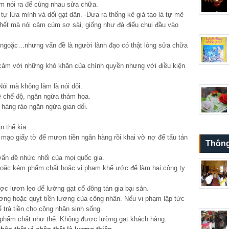
ảm nói ra để cùng nhau sửa chữa.
tự lừa mình và dối gạt dân. -Đưa ra thống kê giả tạo là tự mê
hết mà nói cảm cúm sơ sài, giống như đà điểu chui đầu vào
ngoặc…nhưng vấn đề là người lãnh đạo có thật lòng sửa chữa
 cảm với những khó khăn của chính quyền nhưng với điều kiện
 Nói mà không làm là nói dối.
vệ chế độ, ngăn ngừa thảm họa.
à hàng rào ngăn ngừa gian dối.
 thể kia.
mạo giấy tờ để mượn tiền ngân hàng rồi khai vỡ nợ để tẩu tán
Thông
vấn đề nhức nhối của mọi quốc gia.
hoặc kém phẩm chất hoặc vi phạm khế ước để làm hại công ty
c lươn lẹo để lường gạt cổ đông tán gia bại sản.
ương hoặc quỵt tiền lương của công nhân. Nếu vi phạm lập tức
để trả tiền cho công nhân sinh sống.
ó phẩm chất như thế. Không được lường gạt khách hàng.