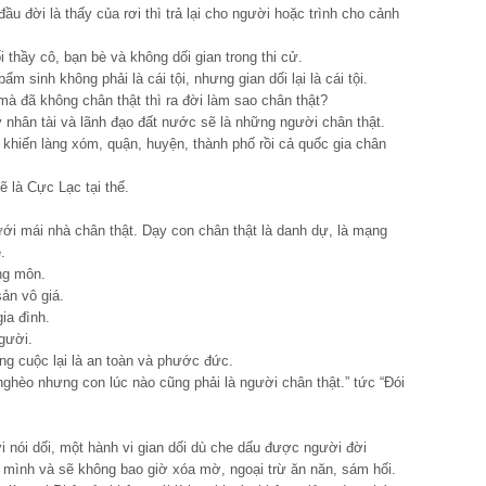
u đời là thấy của rơi thì trả lại cho người hoặc trình cho cảnh
i thầy cô, bạn bè và không dối gian trong thi cử.
m sinh không phải là cái tội, nhưng gian dối lại là cái tội.
mà đã không chân thật thì ra đời làm sao chân thật?
y nhân tài và lãnh đạo đất nước sẽ là những người chân thật.
 khiến làng xóm, quận, huyện, thành phố rồi cả quốc gia chân
ẽ là Cực Lạc tại thế.
ới mái nhà chân thật. Dạy con chân thật là danh dự, là mạng
.
ng môn.
sản vô giá.
ia đình.
người.
ung cuộc lại là an toàn và phước đức.
 nghèo nhưng con lúc nào cũng phải là người chân thật.” tức “Đói
ời nói dối, một hành vi gian dối dù che dấu được người đời
 mình và sẽ không bao giờ xóa mờ, ngoại trừ ăn năn, sám hối.