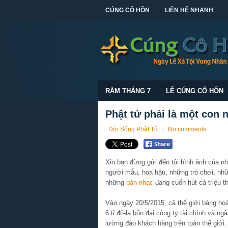
CÚNG CÔ HỒN
LIÊN HỆ NHANH
RẰM THÁNG 7
LỄ CÚNG CÔ HỒN
Phật tử phải là một con 
Đời Sống Phật Tử
No comments
Xin bạn đừng gửi đến tôi hình ảnh của nh
người mẫu, hoa hậu, những trò chơi, nh
những
bản nhạc
đang cuốn hút cả triệu t
Vào ngày 20/5/2015, cả thế giới bàng ho
6 tỉ đô-la bốn đại công ty tài chính và n
lường đảo khách hàng trên toàn thế giới.