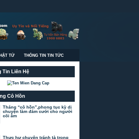
HẬT TỬ
THÔNG TIN TIN TỨC
 Tin Liên Hệ
ng Cô Hồn
Tháng “cô hồn”,phong tục kỳ dị
chuyện làm đám cưới cho người
cõi âm
Thực hư chuyện tránh tà trong