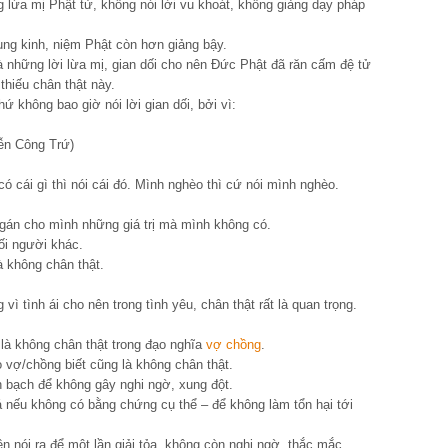
ng lừa mị Phật tử, không nói lời vu khoát, không giảng dạy pháp
tụng kinh, niệm Phật còn hơn giảng bậy.
 là những lời lừa mị, gian dối cho nên Đức Phật đã răn cấm đệ tử
hiếu chân thật này.
hứ không bao giờ nói lời gian dối, bởi vì:
ễn Công Trứ)
ó cái gì thì nói cái đó. Mình nghèo thì cứ nói mình nghèo.
 gán cho mình những giá trị mà mình không có.
ối người khác.
à không chân thật.
ì tình ái cho nên trong tình yêu, chân thật rất là quan trọng.
 là không chân thật trong đạo nghĩa
vợ chồng
.
o vợ/chồng biết cũng là không chân thật.
nh bạch để không gây nghi ngờ, xung đột.
á nếu không có bằng chứng cụ thể – để không làm tổn hại tới
 nói ra để một lần giải tỏa, không còn nghi ngờ, thắc mắc.