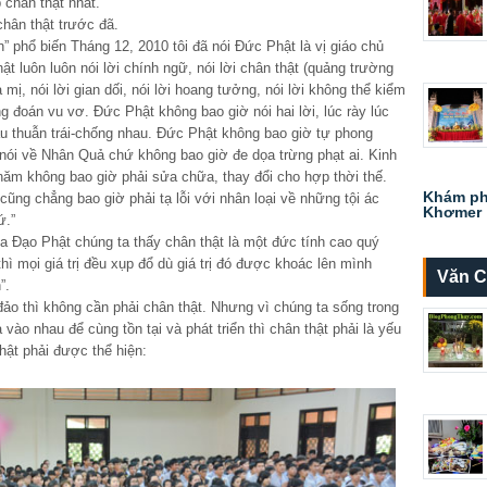
chân thật nhất.
chân thật trước đã.
n” phổ biến Tháng 12, 2010 tôi đã nói Đức Phật là vị giáo chủ
hật luôn luôn nói lời chính ngữ, nói lời chân thật (quảng trường
 mị, nói lời gian dối, nói lời hoang tưởng, nói lời không thể kiểm
ng đoán vu vơ. Đức Phật không bao giờ nói hai lời, lúc rày lúc
u thuẫn trái-chống nhau. Đức Phật không bao giờ tự phong
 nói về Nhân Quả chứ không bao giờ đe dọa trừng phạt ai. Kinh
năm không bao giờ phải sửa chữa, thay đổi cho hợp thời thế.
Khám ph
 cũng chẳng bao giờ phải tạ lỗi với nhân loại về những tội ác
Khơmer
ứ.”
a Đạo Phật chúng ta thấy chân thật là một đức tính cao quý
thì mọi giá trị đều xụp đổ dù giá trị đó được khoác lên mình
Văn C
”.
ảo thì không cần phải chân thật. Nhưng vì chúng ta sống trong
ào nhau để cùng tồn tại và phát triển thì chân thật phải là yếu
hật phải được thể hiện: