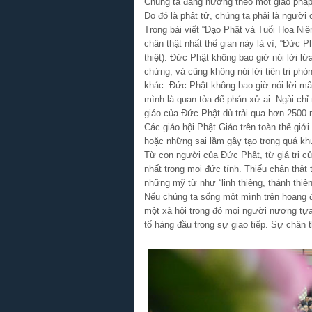
Chúng ta đang nương theo một giáo pháp 
Do đó là phật tử, chúng ta phải là người 
Trong bài viết “Đạo Phật và Tuổi Hoa Niê
chân thật nhất thế gian này là vì, “Đức P
thiệt). Đức Phật không bao giờ nói lời lừa
chứng, và cũng không nói lời tiên tri phỏ
khác. Đức Phật không bao giờ nói lời mâ
mình là quan tòa để phán xử ai. Ngài chỉ
giáo của Đức Phật dù trải qua hơn 2500 
Các giáo hội Phật Giáo trên toàn thế giới
hoặc những sai lầm gây tạo trong quá kh
Từ con người của Đức Phật, từ giá trị củ
nhất trong mọi đức tính. Thiếu chân thật 
những mỹ từ như “linh thiêng, thánh thiện
Nếu chúng ta sống một mình trên hoang đ
một xã hội trong đó mọi người nương tựa v
tố hàng đầu trong sự giao tiếp. Sự chân t