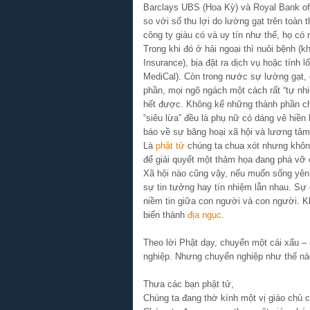
Barclays UBS (Hoa Kỳ) và Royal Bank of
so với số thu lợi do lường gạt trên toàn th
công ty giàu có và uy tín như thế, họ có
Trong khi đó ở hải ngoại thì nuôi bệnh (
Insurance), bịa đặt ra dịch vụ hoặc tính 
MediCal). Còn trong nước sự lường gạt, g
phần, mọi ngõ ngách một cách rất “tự nh
hết được. Không kể những thành phần c
“siêu lừa” đều là phụ nữ có dáng vẻ hiền 
báo về sự băng hoại xã hội và lương tâ
Là
phật tử
chúng ta chua xót nhưng không
để giải quyết một thảm họa đang phá vỡ 
Xã hội nào cũng vậy, nếu muốn sống yên b
sự tin tưởng hay tín nhiệm lẫn nhau. Sự 
niềm tin giữa con người và con người. K
biến thành
địa ngục
.
Theo lời Phật dạy, chuyển một cái xấu – ở
nghiệp. Nhưng chuyển nghiệp như thế nà
Thưa các bạn phật tử,
Chúng ta đang thờ kính một vị giáo chủ c