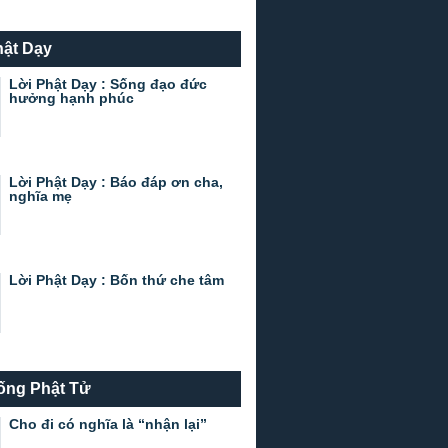
hật Dạy
Lời Phật Dạy : Sống đạo đức
hưởng hạnh phúc
Lời Phật Dạy : Báo đáp ơn cha,
nghĩa mẹ
Lời Phật Dạy : Bốn thứ che tâm
ống Phật Tử
Cho đi có nghĩa là “nhận lại”