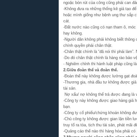
ngoặc bòn rút của công cũng phải can đ
-Không đưa ra những thống kê giả tạo để 
hoặc mình giống như bệnh ung thư sắp c
cát.
-Đất nước nào cũng có nạn tham ô, móc 
hay không.
-Người dân không phải không biết thông
chính quyền phải chân thật.
-Chân thật chính là “đã nói thì phải làm”.
-Do đó chân thật chính là hàng rào bảo 
- Nghiêm chỉnh thi hành luật pháp cũng l
2.Giữa đoàn thể và đoàn thể.
-Đoàn thể này không được lường gạt đoàn
-Thương gia, nhà đầu tư không được giả 
tài sản.
Nợ xấu/ nợ không thể trả được đang là 
-Công ty này không được giao hàng giả 
bạn.
-Công ty cổ phiếu/chứng khoán không đượ
-Chủ công ty không được gian lận tiền l
truy tố ra tòa, tịch thu tài sản, phát mãi 
-Quảng cáo thế nào thì hàng hóa phải c