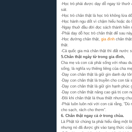
-Học trò phải được dạy dỗ ngay tử thưở đầ
sát.
-Học trò chân thật là học trò không lừa dố
-Học hành ngu dốt vì chậm hiểu hoặc do bẩ
-Ngay thuở đầu đời đọc sách thánh hiền 
-Phải dạy dỗ học trò chân thật để sau nà
-Học đường chân thật,
gia đình
chân thật
thật.
-Cả quốc gia mà chân thật thì đất nước s
5.Chân thật ngày từ trong gia đình,
Cha mẹ và con cái phải sống với nhau dư
sống, là nghĩa vụ thiêng liêng của cha mẹ
-Dạy con chân thật là giữ gìn danh dự tô
-Dạy con chân thật là truyền cho con tài 
-Dạy con chân thật là giữ gìn hạnh phúc g
-Dạy con chân thật nâng cao giá trị con 
-Đôi khi chân thật là thua thiệt nhưng ch
-Phải luôn luôn nói với con cái rằng, “Dù
cho sạch, rách cho thơm”.
6. Chân thật ngay cả ở trong chùa.
Là Phật tử chúng ta phải hiểu rằng một l
nhưng nó đã được ghi vào tạng thức của