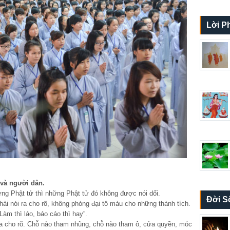
Lời P
và người dân.
ng Phật tử thì những Phật tử đó không được nói dối.
Đời S
ải nói ra cho rõ, không phóng đại tô màu cho những thành tích.
àm thì láo, báo cáo thì hay”.
ra cho rõ. Chỗ nào tham nhũng, chỗ nào tham ô, cửa quyền, móc