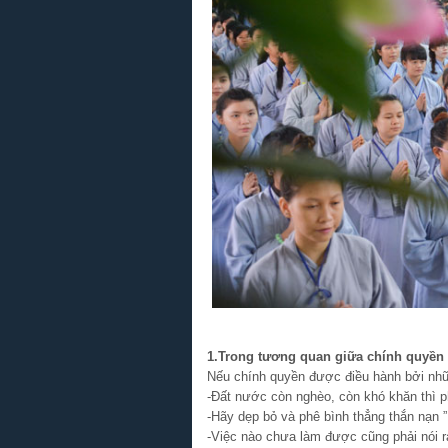
1.Trong tương quan giữa chính quyền 
Nếu chính quyền được điều hành bởi nhữ
-Đất nước còn nghèo, còn khó khăn thì ph
-Hãy dẹp bỏ và phê bình thẳng thắn nạn ”L
-Việc nào chưa làm được cũng phải nói 