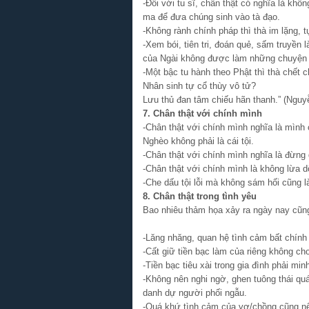
-Đối với tu sĩ, chân thật có nghĩa là khô
ma để đưa chúng sinh vào tà đạo.
-Không rành chính pháp thì thà im lặng, 
-Xem bói, tiên tri, đoán quẻ, sấm truyền
của Ngài không được làm những chuyện t
-Một bậc tu hành theo Phật thì thà chết c
Nhân sinh tự cổ thùy vô tử?
Lưu thủ đan tâm chiếu hãn thanh.” (Nguy
7. Chân thật với chính mình
-Chân thật với chính mình nghĩa là mình c
Nghèo không phải là cái tội.
-Chân thật với chính mình nghĩa là đừng
-Chân thật với chính mình là không lừa d
-Che dấu tội lỗi mà không sám hối cũng l
8. Chân thật trong tình yêu
Bao nhiêu thảm họa xảy ra ngày nay cũng v
-Lăng nhăng, quan hệ tình cảm bất chính
-Cất giữ tiền bạc làm của riêng không ch
-Tiền bạc tiêu xài trong gia đình phải mi
-Không nên nghi ngờ, ghen tuông thái qu
danh dự người phối ngẫu.
-Quá khứ tình cảm của vợ/chồng cũng nên