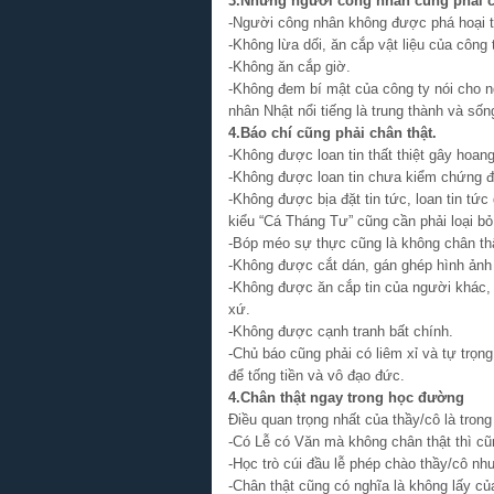
3.Nhưng người công nhân cũng phải châ
-Người công nhân không được phá hoại t
-Không lừa dối, ăn cắp vật liệu của công 
-Không ăn cắp giờ.
-Không đem bí mật của công ty nói cho ng
nhân Nhật nổi tiếng là trung thành và số
4.Báo chí cũng phải chân thật.
-Không được loan tin thất thiệt gây hoan
-Không được loan tin chưa kiểm chứng để
-Không được bịa đặt tin tức, loan tin tức
kiểu “Cá Tháng Tư” cũng cần phải loại bỏ
-Bóp méo sự thực cũng là không chân th
-Không được cắt dán, gán ghép hình ảnh (
-Không được ăn cắp tin của người khác, l
xứ.
-Không được cạnh tranh bất chính.
-Chủ báo cũng phải có liêm xỉ và tự trọng 
để tống tiền và vô đạo đức.
4.Chân thật ngay trong học đường
Điều quan trọng nhất của thầy/cô là trong
-Có Lễ có Văn mà không chân thật thì cũn
-Học trò cúi đầu lễ phép chào thầy/cô như
-Chân thật cũng có nghĩa là không lấy c