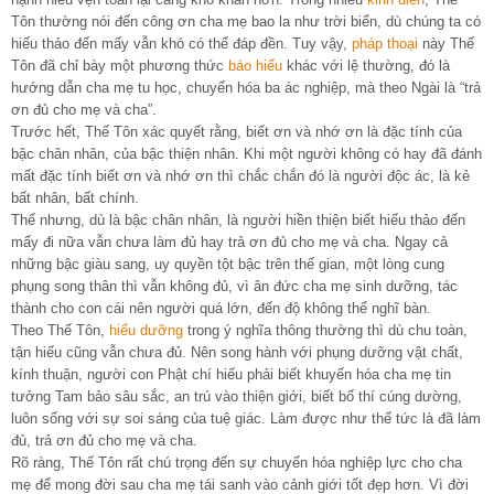
Tôn thường nói đến công ơn cha mẹ bao la như trời biển, dù chúng ta có
hiếu thảo đến mấy vẫn khó có thể đáp đền. Tuy vậy,
pháp thoại
này Thế
Tôn đã chỉ bày một phương thức
báo hiếu
khác với lệ thường, đó là
hướng dẫn cha mẹ tu học, chuyển hóa ba ác nghiệp, mà theo Ngài là “trả
ơn đủ cho mẹ và cha”.
Trước hết, Thế Tôn xác quyết rằng, biết ơn và nhớ ơn là đặc tính của
bậc chân nhân, của bậc thiện nhân. Khi một người không có hay đã đánh
mất đặc tính biết ơn và nhớ ơn thì chắc chắn đó là người độc ác, là kẻ
bất nhân, bất chính.
Thế nhưng, dù là bậc chân nhân, là người hiền thiện biết hiếu thảo đến
mấy đi nữa vẫn chưa làm đủ hay trả ơn đủ cho mẹ và cha. Ngay cả
những bậc giàu sang, uy quyền tột bậc trên thế gian, một lòng cung
phụng song thân thì vẫn không đủ, vì ân đức cha mẹ sinh dưỡng, tác
thành cho con cái nên người quá lớn, đến độ không thể nghĩ bàn.
Theo Thế Tôn,
hiếu dưỡng
trong ý nghĩa thông thường thì dù chu toàn,
tận hiếu cũng vẫn chưa đủ. Nên song hành với phụng dưỡng vật chất,
kính thuận, người con Phật chí hiếu phải biết khuyến hóa cha mẹ tin
tưởng Tam bảo sâu sắc, an trú vào thiện giới, biết bố thí cúng dường,
luôn sống với sự soi sáng của tuệ giác. Làm được như thế tức là đã làm
đủ, trả ơn đủ cho mẹ và cha.
Rõ ràng, Thế Tôn rất chú trọng đến sự chuyển hóa nghiệp lực cho cha
mẹ để mong đời sau cha mẹ tái sanh vào cảnh giới tốt đẹp hơn. Vì đời