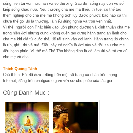
sống hiện tại vốn hữu hạn và vô thường. Sau đời sống này còn vô số
kiếp sống khác nữa. Nếu thương cha mẹ mà thiếu trí tuệ, có thể tạo
thêm nghiệp cho cha mẹ mà không tích lũy được phước báo nào cả thì
chưa thể gọi đó là thương, là hiếu đúng nghĩa và trọn vẹn nhất.
Vì thế, người con Phật hiếu đạo luôn phụng dưỡng và kính thuận cha mẹ
trong hiện đời nhưng cũng không quên tạo dựng hành trang an lành cho
cha mẹ khi giả từ cuộc thế, để tái sinh vào cõi lành. Hành trang đó chính
là tín, giới, thí và tuệ. Điều này có nghĩa là đời này và đời sau cha mẹ
đều hạnh phúc. Vì thế mà Thế Tôn khẳng định là đã làm đủ và trả ơn đủ
cho mẹ và cha.
Thích Quảng Tánh
Chú thích: Bài đã được đăng trên một số trang cá nhân trên mạng
Internet, đăng trên phatgiao.org.vn với sự cho phép của tác giả
Cùng Danh Mục :