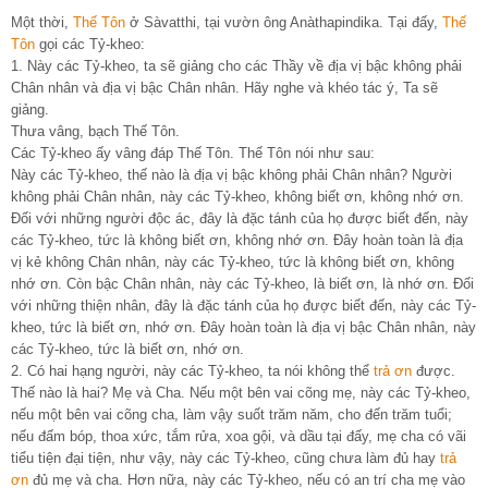
Một thời,
Thế Tôn
ở Sàvatthi, tại vườn ông Anàthapindika. Tại đấy,
Thế
Tôn
gọi các Tỷ-kheo:
1. Này các Tỷ-kheo, ta sẽ giảng cho các Thầy về địa vị bậc không phải
Chân nhân và địa vị bậc Chân nhân. Hãy nghe và khéo tác ý, Ta sẽ
giảng.
Thưa vâng, bạch Thế Tôn.
Các Tỷ-kheo ấy vâng đáp Thế Tôn. Thế Tôn nói như sau:
Này các Tỷ-kheo, thế nào là địa vị bậc không phải Chân nhân? Người
không phải Chân nhân, này các Tỷ-kheo, không biết ơn, không nhớ ơn.
Ðối với những người độc ác, đây là đặc tánh của họ được biết đến, này
các Tỷ-kheo, tức là không biết ơn, không nhớ ơn. Ðây hoàn toàn là địa
vị kẻ không Chân nhân, này các Tỷ-kheo, tức là không biết ơn, không
nhớ ơn. Còn bậc Chân nhân, này các Tỷ-kheo, là biết ơn, là nhớ ơn. Ðối
với những thiện nhân, đây là đặc tánh của họ được biết đến, này các Tỷ-
kheo, tức là biết ơn, nhớ ơn. Ðây hoàn toàn là địa vị bậc Chân nhân, này
các Tỷ-kheo, tức là biết ơn, nhớ ơn.
2. Có hai hạng người, này các Tỷ-kheo, ta nói không thể
trả ơn
được.
Thế nào là hai? Mẹ và Cha. Nếu một bên vai cõng mẹ, này các Tỷ-kheo,
nếu một bên vai cõng cha, làm vậy suốt trăm năm, cho đến trăm tuổi;
nếu đấm bóp, thoa xức, tắm rửa, xoa gội, và dầu tại đấy, mẹ cha có vãi
tiểu tiện đại tiện, như vậy, này các Tỷ-kheo, cũng chưa làm đủ hay
trả
ơn
đủ mẹ và cha. Hơn nữa, này các Tỷ-kheo, nếu có an trí cha mẹ vào