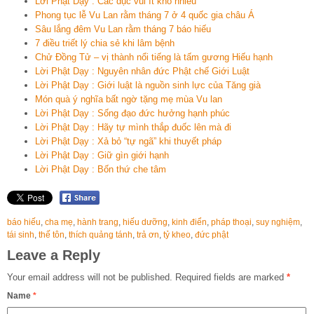
Lời Phật Dạy : Các dục vui ít khổ nhiều
Phong tục lễ Vu Lan rằm tháng 7 ở 4 quốc gia châu Á
Sâu lắng đêm Vu Lan rằm tháng 7 báo hiếu
7 điều triết lý chia sẻ khi lâm bệnh
Chử Đồng Tử – vị thành nổi tiếng là tấm gương Hiếu hạnh
Lời Phật Dạy : Nguyên nhân đức Phật chế Giới Luật
Lời Phật Dạy : Giới luật là nguồn sinh lực của Tăng già
Món quà ý nghĩa bất ngờ tặng mẹ mùa Vu lan
Lời Phật Dạy : Sống đạo đức hưởng hạnh phúc
Lời Phật Dạy : Hãy tự mình thắp đuốc lên mà đi
Lời Phật Dạy : Xả bỏ “tự ngã” khi thuyết pháp
Lời Phật Dạy : Giữ gìn giới hạnh
Lời Phật Dạy : Bốn thứ che tâm
báo hiếu
,
cha mẹ
,
hành trang
,
hiếu dưỡng
,
kinh điển
,
pháp thoại
,
suy nghiệm
,
tái sinh
,
thế tôn
,
thích quảng tánh
,
trả ơn
,
tỷ kheo
,
đức phật
Leave a Reply
Your email address will not be published.
Required fields are marked
*
Name
*