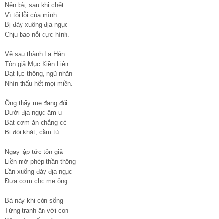
Nên bà, sau khi chết
Vì tội lỗi của mình
Bị đày xuống địa ngục
Chịu bao nỗi cực hình.
Về sau thành La Hán
Tôn giả Mục Kiền Liên
Đạt lục thông, ngũ nhãn
Nhìn thấu hết mọi miền.
Ông thấy mẹ đang đói
Dưới địa ngục âm u
Bát cơm ăn chẳng có
Bị đói khát, cầm tù.
Ngay lập tức tôn giả
Liền mở phép thần thông
Lần xuống đáy địa ngục
Đưa cơm cho mẹ ông.
Bà này khi còn sống
Từng tranh ăn với con