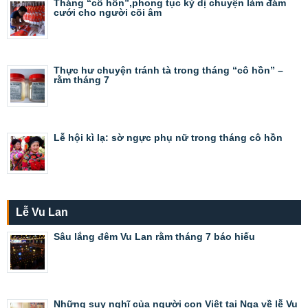
Tháng “cô hồn”,phong tục kỳ dị chuyện làm đám
cưới cho người cõi âm
Thực hư chuyện tránh tà trong tháng “cô hồn” –
rằm tháng 7
Lễ hội kì lạ: sờ ngực phụ nữ trong tháng cô hồn
Lễ Vu Lan
Sâu lắng đêm Vu Lan rằm tháng 7 báo hiếu
Những suy nghĩ của người con Việt tại Nga về lễ Vu