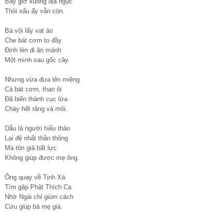
Bây giờ xuống địa ngục
Thói xấu ấy vẫn còn.
Bà vội lấy vạt áo
Che bát cơm to đầy
Định lẻn đi ăn mảnh
Một mình sau gốc cây.
Nhưng vừa đưa lên miệng
Cả bát cơm, than ôi
Đã biến thành cục lửa
Cháy hết răng và môi.
Dẫu là người hiếu thảo
Lại đệ nhất thần thông
Mà tôn giả bất lực
Không giúp được mẹ ông.
Ông quay về Tịnh Xá
Tìm gặp Phật Thích Ca
Nhờ Ngài chỉ giùm cách
Cứu giúp bà mẹ già.