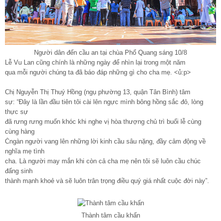
Người dân đến cầu an tại chùa Phổ Quang sáng 10/8
Lễ Vu Lan cũng chính là những ngày để nhìn lại trong một năm
qua mỗi người chúng ta đã báo đáp những gì cho cha mẹ. <ů:p>
Chị Nguyễn Thị Thuý Hồng (ngụ phường 13, quận Tân Bình) tâm
sự: “Đây là lần đầu tiên tôi cài lên ngực mình bông hồng sắc đỏ, lòng
thực sự
đã rưng rưng muốn khóc khi nghe vị hòa thượng chủ trì buổi lễ cùng
cùng hàng
Ċngàn người vang lên những lời kinh cầu sâu nặng, đầy cảm động về
nghĩa mẹ tình
cha. Là người may mắn khi còn cả cha mẹ nên tôi sẽ luôn cầu chúc
đấng sinh
thành mạnh khoẻ và sẽ luôn trân trọng điều quý giá nhất cuộc đời này”.
Thành tâm cầu khấn