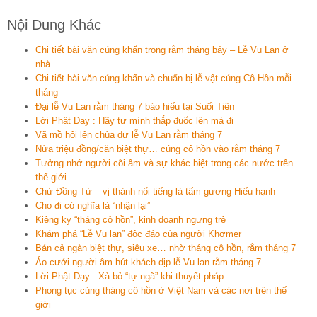
Nội Dung Khác
Chi tiết bài văn cúng khấn trong rằm tháng bảy – Lễ Vu Lan ở
nhà
Chi tiết bài văn cúng khấn và chuẩn bị lễ vật cúng Cô Hồn mỗi
tháng
Đại lễ Vu Lan rằm tháng 7 báo hiếu tại Suối Tiên
Lời Phật Dạy : Hãy tự mình thắp đuốc lên mà đi
Vã mồ hôi lên chùa dự lễ Vu Lan rằm tháng 7
Nửa triệu đồng/căn biệt thự… cúng cô hồn vào rằm tháng 7
Tưởng nhớ người cõi âm và sự khác biệt trong các nước trên
thế giới
Chử Đồng Tử – vị thành nổi tiếng là tấm gương Hiếu hạnh
Cho đi có nghĩa là “nhận lại”
Kiêng kỵ “tháng cô hồn”, kinh doanh ngưng trệ
Khám phá “Lễ Vu lan” độc đáo của người Khơmer
Bán cả ngàn biệt thự, siêu xe… nhờ tháng cô hồn, rằm tháng 7
Áo cưới người âm hút khách dịp lễ Vu lan rằm tháng 7
Lời Phật Dạy : Xả bỏ “tự ngã” khi thuyết pháp
Phong tục cúng tháng cô hồn ở Việt Nam và các nơi trên thế
giới