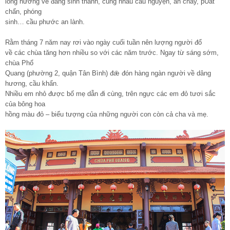
lòng hướng về đấng sinh thành, cùng nhau cầu nguyện, ăn chay, pŨát
chẩn, phóng
sinh… cầu phước an lành.
Rằm tháng 7 năm nay rơi vào ngày cuối tuần nên lượng người đổ
về các chùa tăng hơn nhiều so với các năm trước. Ngay từ sáng sớm,
chùa Phổ
Quang (phường 2, quận Tân Bình) đǣ đón hàng ngàn người về dâng
hương, cầu khẩn.
Nhiều em nhỏ được bố mẹ dẫn đi cùng, trên ngực các em đỏ tươi sắc
của bông hoa
hồng màu đỏ – biểu tượng của những người con còn cả cha và mẹ.