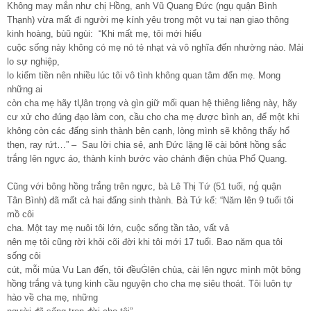
Không may mắn như chị Hồng, anh Vũ Quang Đức (ngụ quận Bình
Thạnh) vừa mất đi người mẹ kính yêu trong một vụ tai nạn giao thông
kinh hoàng, bùũ ngùi:
“Khi mất mẹ, tôi mới hiểu
cuộc sống này không có mẹ nó tẻ nhạt và vô nghĩa đến nhường nào. Mải
lo sự nghiệp,
lo kiếm tiền nên nhiều lúc tôi vô tình không quan tâm đến mẹ. Mong
những ai
còn cha mẹ hãy tŲân trọng và gìn giữ mối quan hệ thiêng liêng này, hãy
cư xử cho đúng đạo làm con, cầu cho cha mẹ được bình an, để một khi
không còn các đấng sinh thành bên cạnh, lòng mình sẽ không thấy hổ
thẹn, ray rứt…” – Sau lời chia sẻ, anh Đức lặng lẽ cài bônŧ hồng sắc
trắng lên ngực áo, thành kính bước vào chánh điện chùa Phổ Quang.
Cũng với bông hồng trắng trên ngực, bà Lê Thị Tứ (51 tuổi, ngᷥ quận
Tân Bình) đã mất cả hai đấng sinh thành. Bà Tứ kể: “Năm lên 9 tuổi tôi
mồ côi
cha. Một tay mẹ nuôi tôi lớn, cuộc sống tần tảo, vất vả
nên mẹ tôi cũng rời khỏi cõi đời khi tôi mới 17 tuổi. Bao năm qua tôi
sống côi
cút, mỗi mùa Vu Lan đến, tôi đềuĠlên chùa, cài lên ngực mình một bông
hồng trắng và tụng kinh cầu nguyện cho cha mẹ siêu thoát. Tôi luôn tự
hào về cha mẹ, những